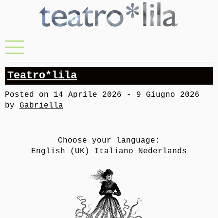
Skip
to
content
Menu
Teatro*lila
Posted on
14 Aprile 2026
-
9 Giugno 2026
by
Gabriella
Choose your language:
English (UK)
Italiano
Nederlands